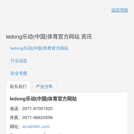
返回顶部
ledong乐动(中国)体育官方网站 资讯
ledong乐动(中国)体育官方网站
行业动态
安全专题
联系我们
产业分布
ledong乐动(中国)体育官方网站
电话：0571-87001525
传真：0571-86623558
网址：
scratchlin.com