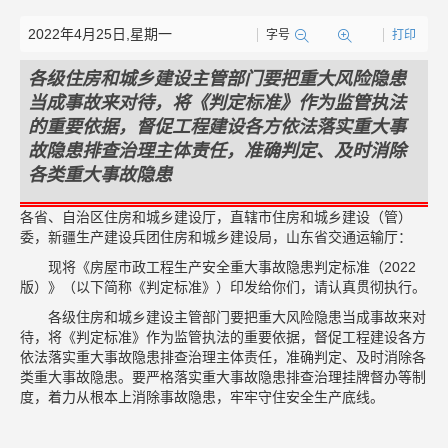
2022年4月25日,星期一
字号
打印
各级住房和城乡建设主管部门要把重大风险隐患
当成事故来对待，将《判定标准》作为监管执法
的重要依据，督促工程建设各方依法落实重大事
故隐患排查治理主体责任，准确判定、及时消除
各类重大事故隐患
各省、自治区住房和城乡建设厅，直辖市住房和城乡建设（管）
委，新疆生产建设兵团住房和城乡建设局，山东省交通运输厅：
现将《房屋市政工程生产安全重大事故隐患判定标准（2022
版）》（以下简称《判定标准》）印发给你们，请认真贯彻执行。
各级住房和城乡建设主管部门要把重大风险隐患当成事故来对
待，将《判定标准》作为监管执法的重要依据，督促工程建设各方
依法落实重大事故隐患排查治理主体责任，准确判定、及时消除各
类重大事故隐患。要严格落实重大事故隐患排查治理挂牌督办等制
度，着力从根本上消除事故隐患，牢牢守住安全生产底线。