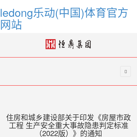
ledong乐动(中国)体育官方
网站
住房和城乡建设部关于印发《房屋市政
工程 生产安全重大事故隐患判定标准
（2022版）》的通知