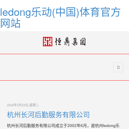
ledong乐动(中国)体育官方
网站
2016年2月23日,星期二
杭州长河后勤服务有限公司
杭州长河后勤服务有限公司成立于2002年6月，是杭州ledong乐