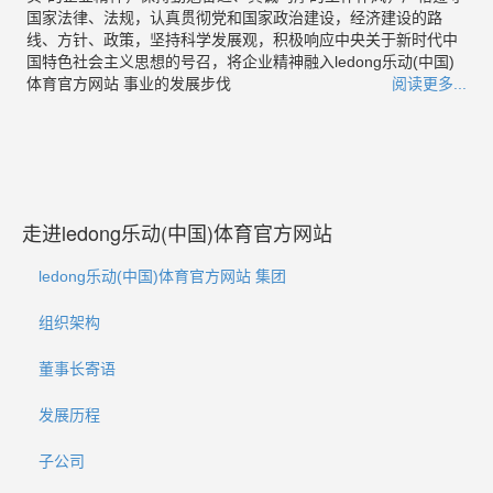
国家法律、法规，认真贯彻党和国家政治建设，经济建设的路
线、方针、政策，坚持科学发展观，积极响应中央关于新时代中
国特色社会主义思想的号召，将企业精神融入ledong乐动(中国)
体育官方网站 事业的发展步伐
阅读更多...
走进ledong乐动(中国)体育官方网站
ledong乐动(中国)体育官方网站 集团
组织架构
董事长寄语
发展历程
子公司