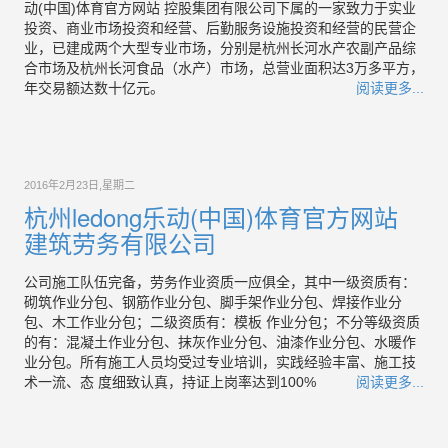
动(中国)体育官方网站 控股集团有限公司下属的一家致力于实业
投资、商业市场投资和经营、后勤服务设施投资和经营的民营企
业，已建成两个大型专业市场，分别是杭州长河水产农副产品综
合市场及杭州长河食品（水产）市场，总营业面积达3万多平方，
年交易额达数十亿元。
阅读更多...
2016年2月23日,星期二
杭州ledong乐动(中国)体育官方网站
建筑劳务有限公司
公司施工队伍完备，劳务作业资质一应俱全，其中一级资质有：
砌筑作业分包、钢筋作业分包、脚手架作业分包、焊接作业分
包、木工作业分包；二级资质有：模板 作业分包；不分等级资质
的有：混凝土作业分包、抹灰作业分包、油漆作业分包、水暖作
业分包。所有施工人员均受过专业培训，实践经验丰富、施工技
术一流、态 度细致认真，持证上岗率达到100%
阅读更多...